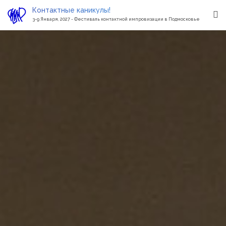
Контактные каникулы!
3-9 Января, 2027 - Фестиваль контактной импровизации в Подмосковье